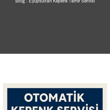
Blog
Eyüpsultan Kepenk Tamir Servisi
>