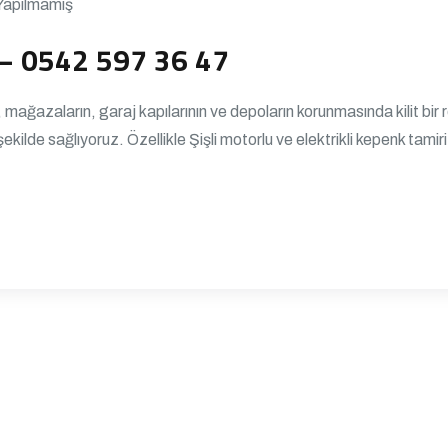
Yapılmamış
 – 0542 597 36 47
 mağazaların, garaj kapılarının ve depoların korunmasında kilit bir
kilde sağlıyoruz. Özellikle Şişli motorlu ve elektrikli kepenk tamir